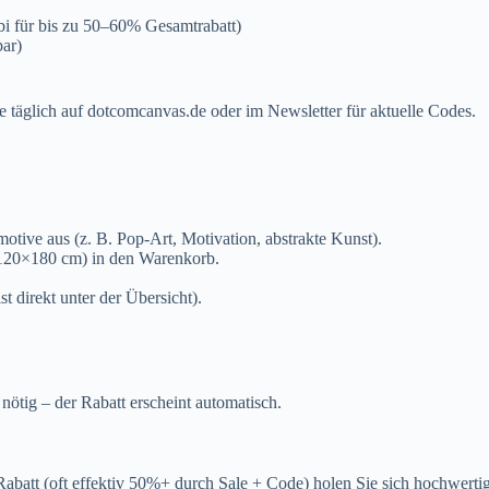
bi für bis zu 50–60% Gesamtrabatt)
bar)
e täglich auf
dotcomcanvas.de
oder im Newsletter für aktuelle Codes.
otive aus (z. B. Pop-Art, Motivation, abstrakte Kunst).
 120×180 cm) in den Warenkorb.
t direkt unter der Übersicht).
nötig – der Rabatt erscheint automatisch.
% Rabatt (oft effektiv 50%+ durch Sale + Code) holen Sie sich hochw