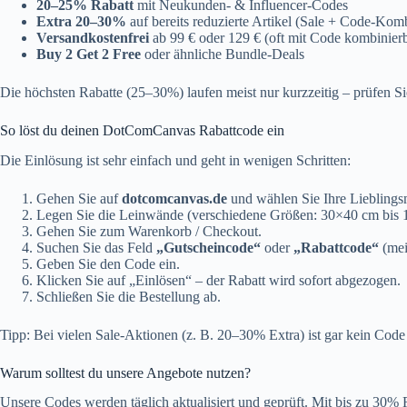
20–25% Rabatt
mit Neukunden- & Influencer-Codes
Extra 20–30%
auf bereits reduzierte Artikel (Sale + Code-Kom
Versandkostenfrei
ab 99 € oder 129 € (oft mit Code kombinier
Buy 2 Get 2 Free
oder ähnliche Bundle-Deals
Die höchsten Rabatte (25–30%) laufen meist nur kurzzeitig – prüfen Si
So löst du deinen DotComCanvas Rabattcode ein
Die Einlösung ist sehr einfach und geht in wenigen Schritten:
Gehen Sie auf
dotcomcanvas.de
und wählen Sie Ihre Lieblingsm
Legen Sie die Leinwände (verschiedene Größen: 30×40 cm bis
Gehen Sie zum Warenkorb / Checkout.
Suchen Sie das Feld
„Gutscheincode“
oder
„Rabattcode“
(meis
Geben Sie den Code ein.
Klicken Sie auf „Einlösen“ – der Rabatt wird sofort abgezogen.
Schließen Sie die Bestellung ab.
Tipp: Bei vielen Sale-Aktionen (z. B. 20–30% Extra) ist gar kein Code 
Warum solltest du unsere Angebote nutzen?
Unsere Codes werden täglich aktualisiert und geprüft. Mit bis zu 30