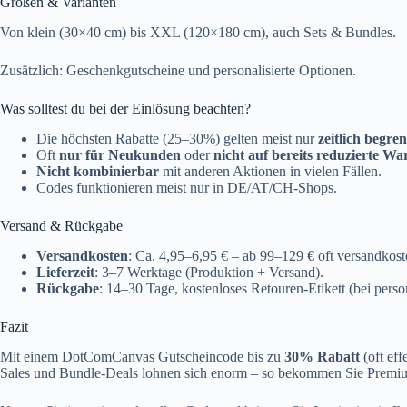
Größen & Varianten
Von klein (30×40 cm) bis XXL (120×180 cm), auch Sets & Bundles.
Zusätzlich: Geschenkgutscheine und personalisierte Optionen.
Was solltest du bei der Einlösung beachten?
Die höchsten Rabatte (25–30%) gelten meist nur
zeitlich begren
Oft
nur für Neukunden
oder
nicht auf bereits reduzierte Wa
Nicht kombinierbar
mit anderen Aktionen in vielen Fällen.
Codes funktionieren meist nur in DE/AT/CH-Shops.
Versand & Rückgabe
Versandkosten
: Ca. 4,95–6,95 € – ab 99–129 € oft versandkoste
Lieferzeit
: 3–7 Werktage (Produktion + Versand).
Rückgabe
: 14–30 Tage, kostenloses Retouren-Etikett (bei perso
Fazit
Mit einem DotComCanvas Gutscheincode bis zu
30% Rabatt
(oft ef
Sales und Bundle-Deals lohnen sich enorm – so bekommen Sie Premium