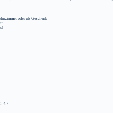
ohnzimmer oder als Geschenk
ben
s)
 a.).